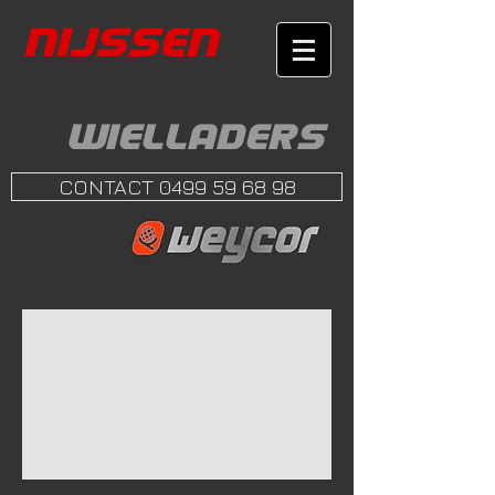
NIJS
SEN
WIELLADERS
CONTACT 0499 59 68 98